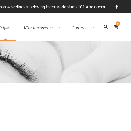
 sport & wellness beleving Heemradenlaan 101 Apeldoorn
0
rijzen
Klantenservice
Contact