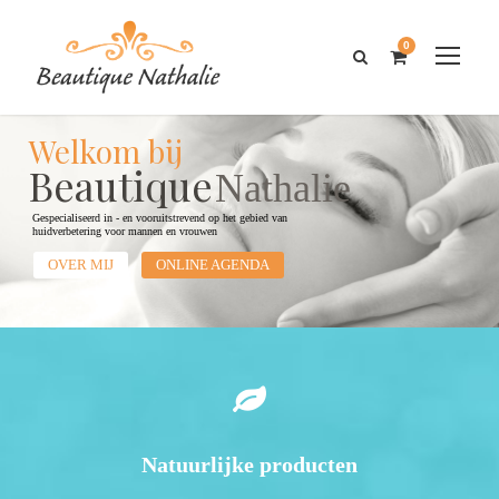
0
Welkom bij
Beautique
Nathalie
Gespecialiseerd in - en vooruitstrevend op het gebied van
huidverbetering voor mannen en vrouwen
OVER MIJ
ONLINE AGENDA
Natuurlijke producten