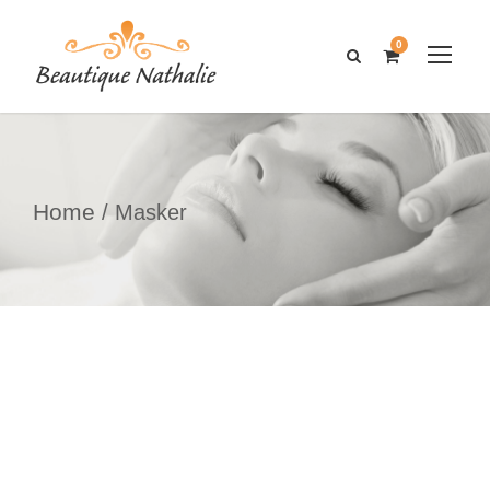
0
Home
/ Masker