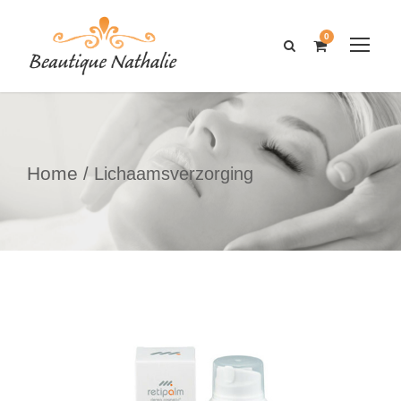
0
Home
/ Lichaamsverzorging