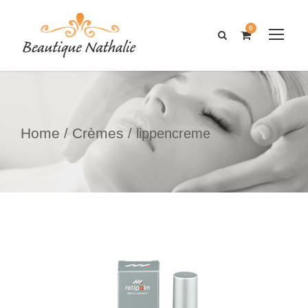
0
Home
Crèmes
/
/ lippencreme