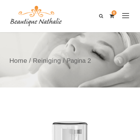
0
Home
Reiniging
/
/ Pagina 2