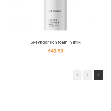
Skeyndor rich foam in milk
€
43,50
1
2