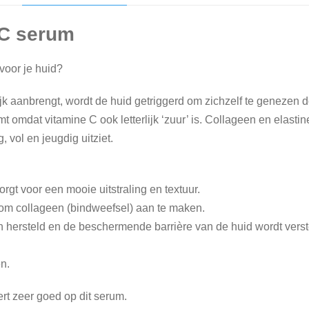
s
e
 C serum
r
u
voor je huid?
m
jk aanbrengt, wordt de huid getriggerd om zichzelf te genezen 
a
omt omdat vitamine C ook letterlijk ‘zuur’ is. Collageen en elasti
a
 vol en jeugdig uitziet.
n
t
a
orgt voor een mooie uitstraling en textuur.
l
om collageen (bindweefsel) aan te maken.
hersteld en de beschermende barrière van de huid wordt verste
n.
rt zeer goed op dit serum.