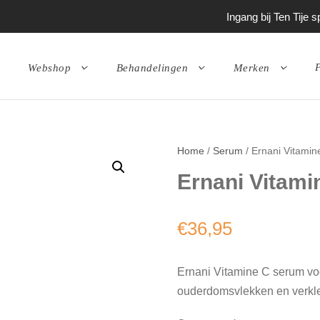
Ingang bij Ten Tije
P
Webshop
Behandelingen
Merken
Home
/
Serum
/ Ernani Vitami
Ernani Vitami
€
36,95
Ernani Vitamine C serum voor
ouderdomsvlekken en verkle