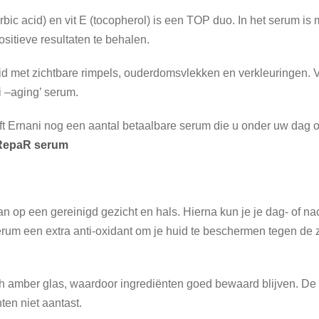
bic acid) en vit E (tocopherol) is een TOP duo. In het serum is
itieve resultaten te behalen.
huid met zichtbare rimpels, ouderdomsvlekken en verkleuringen. 
i –aging’ serum.
ft Ernani nog een aantal betaalbare serum die u onder uw dag 
RepaR serum
n op een gereinigd gezicht en hals. Hierna kun je je dag- of n
um een extra anti-oxidant om je huid te beschermen tegen de zo
ch amber glas, waardoor ingrediënten goed bewaard blijven. De 
ten niet aantast.