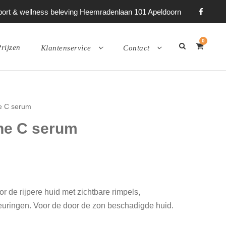
 sport & wellness beleving Heemradenlaan 101 Apeldoorn
0
rijzen
Klantenservice
Contact
ne C serum
ne C serum
 de rijpere huid met zichtbare rimpels,
uringen. Voor de door de zon beschadigde huid.