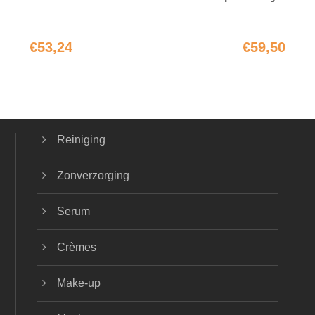
€
53,24
€
59,50
Reiniging
Zonverzorging
Serum
Crèmes
Make-up