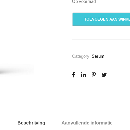
Op voorraad
E
TOEVOEGEN AAN WINK
r
n
a
n
i
Category:
Serum
V
i
t
a
m
i
n
e
Beschrijving
Aanvullende informatie
C