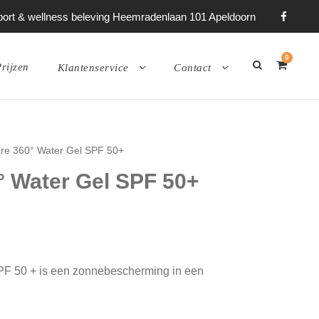
 sport & wellness beleving Heemradenlaan 101 Apeldoorn
0
rijzen
Klantenservice
Contact
are 360° Water Gel SPF 50+
° Water Gel SPF 50+
PF 50 + is een zonnebescherming in een