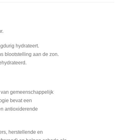
r.
durig hydrateert.
s blootstelling aan de zon.
ehydrateerd.
at van gemeenschappelijk
ogie bevat een
en antioxiderende
rs, herstellende en