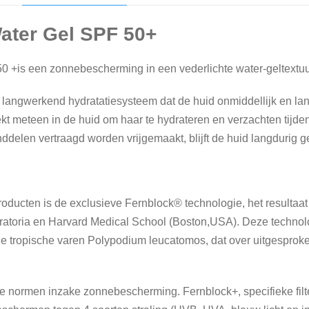
t
e
Water Gel SPF 50+
r
G
0 +is een zonnebescherming in een vederlichte water-geltextuu
e
angwerkend hydratatiesysteem dat de huid onmiddellijk en lang
l
ekt meteen in de huid om haar te hydrateren en verzachten tijden
S
delen vertraagd worden vrijgemaakt, blijft de huid langdurig g
P
F
5
0
roducten is de exclusieve Fernblock® technologie, het resulta
+
ratoria en Harvard Medical School (Boston,USA). Deze technol
a
de tropische varen Polypodium leucatomos, dat over uitgesprok
a
n
t
e normen inzake zonnebescherming. Fernblock+, specifieke filte
a