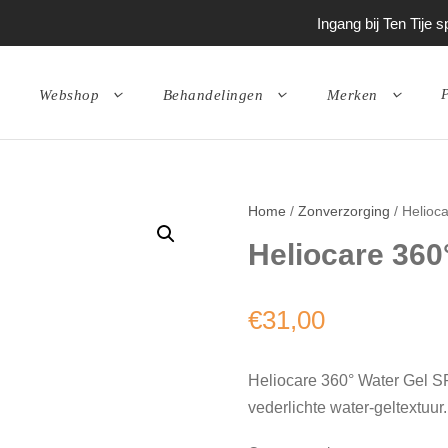
Ingang bij Ten Tije
P
Webshop
Behandelingen
Merken
Home
/
Zonverzorging
/ Helioc
Heliocare 360
€
31,00
Heliocare 360° Water Gel S
vederlichte water-geltextuur.