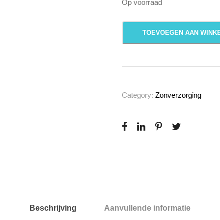
Op voorraad
H
TOEVOEGEN AAN WINK
e
l
i
o
c
Category:
Zonverzorging
a
r
e
3
6
0
°
W
Beschrijving
Aanvullende informatie
a