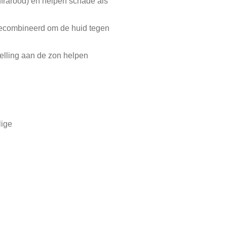
nfrarood) en helpen schade als
gecombineerd om de huid tegen
telling aan de zon helpen
lige