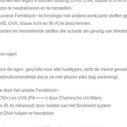
schermen tegen 4 soorten straling (UVB, UVA, blauw licht en i
l
zon te neutraliseren en te herstellen.
clusieve Fernblock+ technologie met andere werkzame stoffen 
VB, UVA, blauw licht en IR-A) te beschermen.
anten en herstellende stoffen die schade als gevolg van bloots
 en ogen
voor de ogen, geschikt voor alle huidtypes, zelfs de meest gevoe
ruiksvriendelijk dat je ze met plezier elke dag aanbrengt.
ie door het unieke Fernblock+
0+) en UVA (PA ++++) door Chemische UV-filters
n IR-A( infrarood) door middel van het Bioshield system
t DNA helpen te herstellen