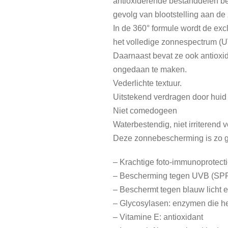
antioxiderende bestanddelen be
gevolg van blootstelling aan de 
In de 360° formule wordt de ex
het volledige zonnespectrum (U
Daarnaast bevat ze ook antioxid
ongedaan te maken.
Vederlichte textuur.
Uitstekend verdragen door huid
Niet comedogeen
Waterbestendig, niet irriterend 
Deze zonnebescherming is zo geb
– Krachtige foto-immunoprotect
– Bescherming tegen UVB (SPF5
– Beschermt tegen blauw licht e
– Glycosylasen: enzymen die he
– Vitamine E: antioxidant