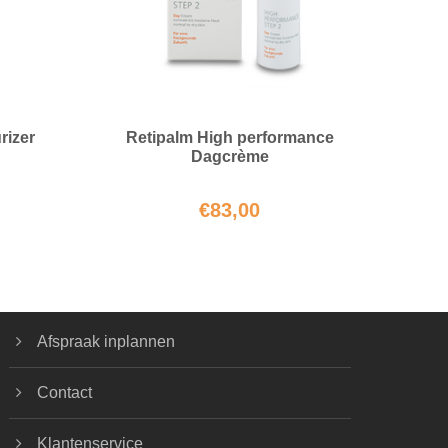
rizer
Retipalm High performance
Dagcrème
€
83,00
Afspraak inplannen
Contact
Klantenservice