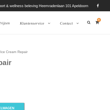
 sport & wellness beleving Heemradenlaan 101 Apeldoorn
0
rijzen
Klantenservice
Contact
 Ice Cream Repair
pair
ELWAGEN