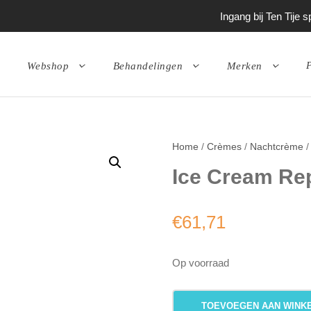
Ingang bij Ten Tije
P
Webshop
Behandelingen
Merken
Home
/
Crèmes
/
Nachtcrème
/
Ice Cream Re
€
61,71
Op voorraad
I
TOEVOEGEN AAN WINK