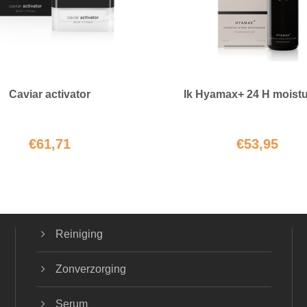
Caviar activator
Ik Hyamax+ 24 H moistu
€
61,71
€
53,95
Reiniging
Zonverzorging
Serum