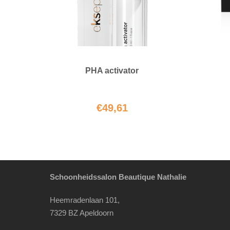
PHA activator
€
49,61
Schoonheidssalon Beautique Nathalie
Heemradenlaan 101,
7329 BZ Apeldoorn