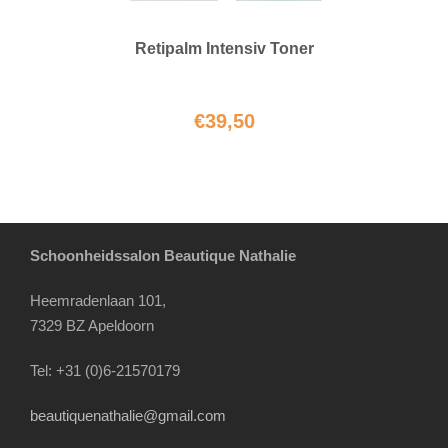
Retipalm Intensiv Toner
€
39,50
Schoonheidssalon Beautique Nathalie
Heemradenlaan 101,
7329 BZ Apeldoorn
Tel: +31 (0)6-21570179
beautiquenathalie@gmail.com