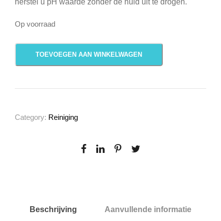
herstel u pH waarde zonder de huid uit te drogen.
Op voorraad
I
TOEVOEGEN AAN WINKELWAGEN
K
S
I
L
K
Category:
Reiniging
+
a
a
n
t
a
l
Beschrijving
Aanvullende informatie