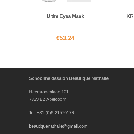
Ultim Eyes Mask
KR
€
53,24
Schoonheidssalon Beautique Nathalie
Heemradenlaan 101,
7329 BZ Apeldoorn
Tel: +31 (0)6-21570179
beautiquenathalie@gmail.com