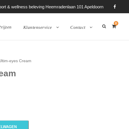
 sport & wellness beleving Heemradenlaan 101 Apeldoorn
0
rijzen
Klantenservice
Contact
Ultim-eyes Cream
ream
ELWAGEN