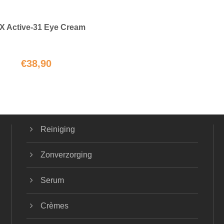
X Active-31 Eye Cream
€
38,90
Reiniging
Zonverzorging
Serum
Crèmes