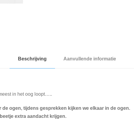
t
a
l
Beschrijving
Aanvullende informatie
eest in het oog loopt…..
r de ogen, tijdens gesprekken kijken we elkaar in de ogen.
eetje extra aandacht krijgen.