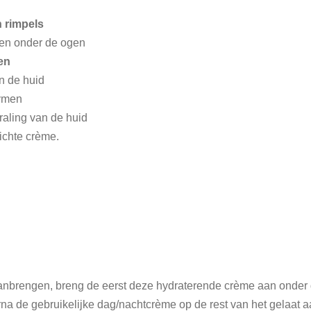
en rimpels
gen onder de ogen
en
n de huid
zymen
raling van de huid
lichte crème.
anbrengen, breng de eerst deze hydraterende crème aan onder
na de gebruikelijke dag/nachtcrème op de rest van het gelaat 