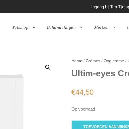
Ingang bij Ten Tije
P
Webshop
Behandelingen
Merken
Home
/
Crèmes
/
Oog crème
/ 
Ultim-eyes C
€
44,50
Op voorraad
U
TOEVOEGEN AAN WINK