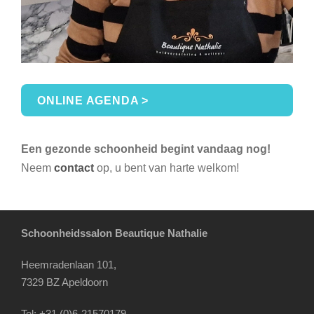
ONLINE AGENDA >
Een gezonde schoonheid begint vandaag nog!
Neem
contact
op, u bent van harte welkom!
Schoonheidssalon Beautique Nathalie
Heemradenlaan 101,
7329 BZ Apeldoorn
Tel: +31 (0)6-21570179