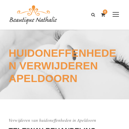
0
HUIDONEFFENHEDE
N VERWIJDEREN
APELDOORN
Verwijderen van huidoneffenheden in Apeldoorn