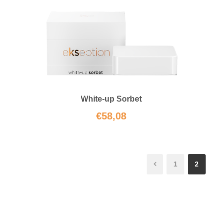
White-up Sorbet
€
58,08
1
2