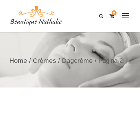
0
Home
Crèmes
Dagcrème
/
/
/ Pagina 2