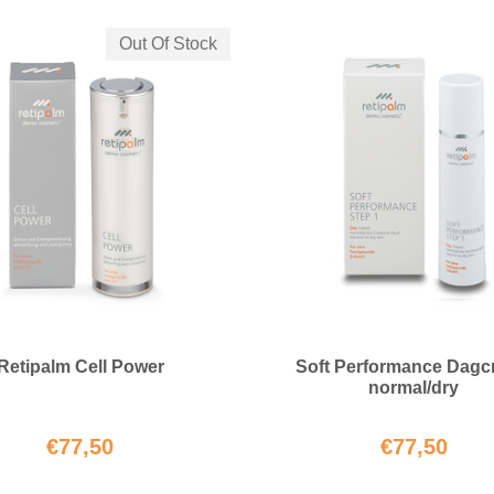
Out Of Stock
Retipalm Cell Power
Soft Performance Dag
normal/dry
€
77,50
€
77,50