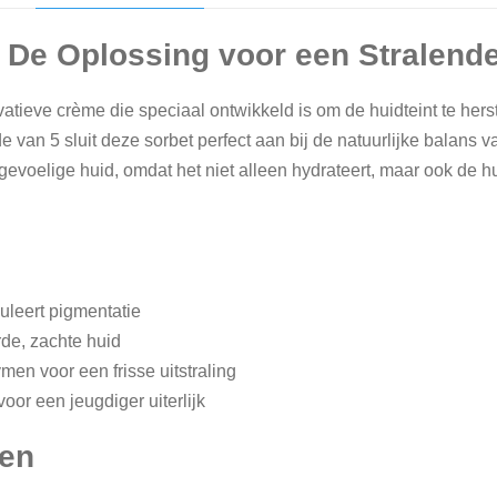
a
 De Oplossing voor een Stralend
l
atieve crème die speciaal ontwikkeld is om de huidteint te hers
an 5 sluit deze sorbet perfect aan bij de natuurlijke balans va
voelige huid, omdat het niet alleen hydrateert, maar ook de hu
guleert pigmentatie
de, zachte huid
men voor een frisse uitstraling
oor een jeugdiger uiterlijk
ten