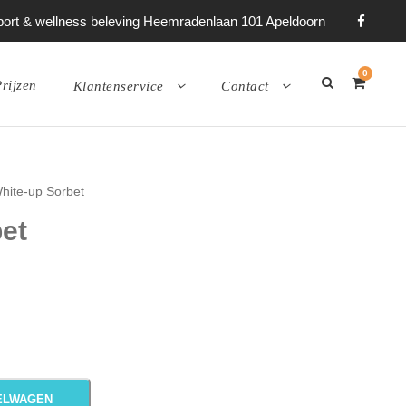
 sport & wellness beleving Heemradenlaan 101 Apeldoorn
0
rijzen
Klantenservice
Contact
hite-up Sorbet
et
ELWAGEN