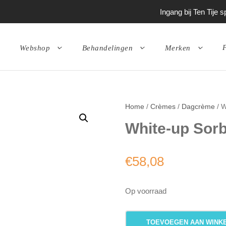
Ingang bij Ten Tije
P
Webshop
Behandelingen
Merken
Home
/
Crèmes
/
Dagcrème
/ W
White-up Sorb
€
58,08
Op voorraad
W
TOEVOEGEN AAN WINK