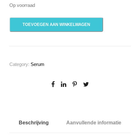
Op voorraad
S
TOEVOEGEN AAN WINKELWAGEN
u
p
e
r
S
Category:
Serum
a
l
i
c
y
l
i
Beschrijving
Aanvullende informatie
c
F