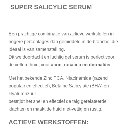
SUPER SALICYLIC SERUM
l
u
i
d
Een prachtige combinatie van actieve werkstoffen in
a
hogere percentages dan gemiddeld in de branche, die
a
ideaal is van samenstelling.
n
Dit weldoordacht en luchtig gel serum is perfect voor
t
de vettere huid, voor
acne, rosacea en dermatitis
.
a
l
Met het bekende Zinc PCA, Niacinamide (razend
populair en effectief), Betaine Salicylate (BHA) en
Hyaluronzuur
bestrijdt het snel en effectief de talg gerelateerde
klachten en maakt de huid niet-vettig en rustig.
ACTIEVE WERKSTOFFEN: