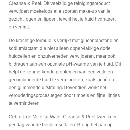
Cleanse & Peel. Dit veelzijdige reinigingsproduct
e
verwijdert moeiteloos alle soorten make-up van je
&
gezicht, ogen en lippen, terwijl het je huid hydrateert
P
en verfrist.
e
e
De krachtige formule is verrijkt met gluconolactone en
l
sodiumlactaat, die niet alleen oppervlakkige dode
huidcellen en onzuiverheden verwijderen, maar ook
bijdragen aan een optimale pH-waarde van je huid. Dit
a
helpt de kenmerkende problemen van een vette en
a
gecombineerde huid te verminderen, zoals acné en
n
een glimmende uitstraling. Bovendien werkt het
t
verouderingsproces tegen door rimpels en fijne lijntjes
a
te verminderen.
l
Gebruik de Micellar Water Cleanse & Peel twee keer
per dag voor de beste resultaten. Breng het aan op