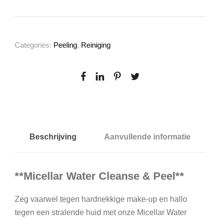
c
e
l
l
Categories:
Peeling
,
Reiniging
a
r
W
a
t
e
r
Beschrijving
Aanvullende informatie
C
l
**Micellar Water Cleanse & Peel**
e
a
Zeg vaarwel tegen hardnekkige make-up en hallo
n
tegen een stralende huid met onze Micellar Water
s