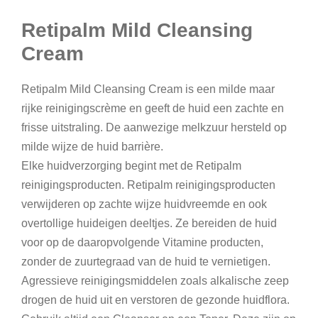
e
Retipalm Mild Cleansing
a
n
Cream
s
i
Retipalm Mild Cleansing Cream is een milde maar
n
rijke reinigingscrème en geeft de huid een zachte en
g
frisse uitstraling. De aanwezige melkzuur hersteld op
C
milde wijze de huid barrière.
r
Elke huidverzorging begint met de Retipalm
e
reinigingsproducten. Retipalm reinigingsproducten
a
verwijderen op zachte wijze huidvreemde en ook
m
overtollige huideigen deeltjes. Ze bereiden de huid
a
voor op de daaropvolgende Vitamine producten,
a
zonder de zuurtegraad van de huid te vernietigen.
n
Agressieve reinigingsmiddelen zoals alkalische zeep
t
drogen de huid uit en verstoren de gezonde huidflora.
a