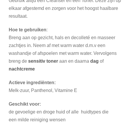
Gebruik altijd een Cleanser en een Toner. Deze zijn op
l
elkaar afgestemd en zorgen voor het hoogst haalbare
resultaat.
Hoe te gebruiken
:
Breng aan op gezicht, hals en decolleté en masseer
zachtjes in. Neem af met warm water d.m.v een
washandje of afspoelen met warm water. Vervolgens
breng de
sensitiv toner
aan en daarna
dag
of
nachtcreme
Actieve ingrediënten:
Melk-zuur, Panthenol, Vitamine E
Geschikt voor:
de gevoelige en droge huid of alle huidtypes die
een milde reiniging wensen