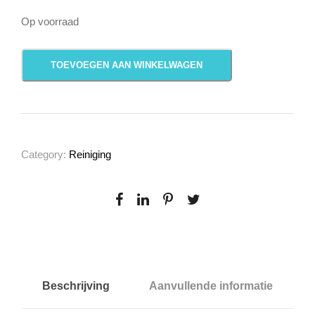
Op voorraad
R
TOEVOEGEN AAN WINKELWAGEN
e
t
i
p
a
Category:
Reiniging
l
m
M
i
l
d
C
Beschrijving
Aanvullende informatie
l