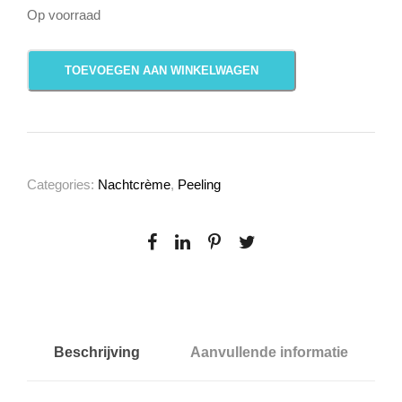
Op voorraad
P
TOEVOEGEN AAN WINKELWAGEN
H
A
a
c
t
Categories:
Nachtcrème
,
Peeling
i
v
a
t
o
r
a
Beschrijving
Aanvullende informatie
a
n