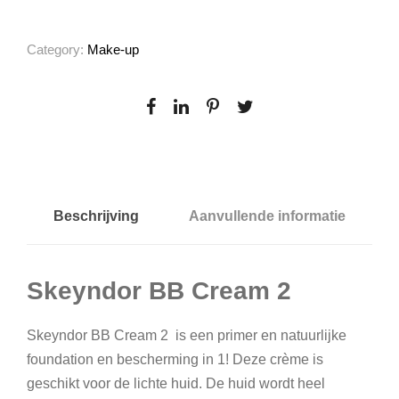
n
d
Category:
Make-up
o
r
B
B
C
r
e
Beschrijving
Aanvullende informatie
a
m
Skeyndor BB Cream 2
2
a
a
Skeyndor BB Cream 2 is een primer en natuurlijke
n
foundation en bescherming in 1! Deze crème is
t
geschikt voor de lichte huid. De huid wordt heel