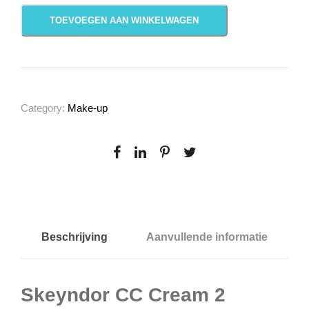
S
TOEVOEGEN AAN WINKELWAGEN
k
e
y
n
d
Category:
Make-up
o
r
C
C
C
r
e
Beschrijving
Aanvullende informatie
a
m
Skeyndor CC Cream 2
2