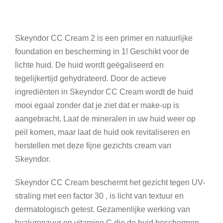
a
a
n
Skeyndor CC Cream 2 is een primer en natuurlijke
t
foundation en bescherming in 1! Geschikt voor de
a
lichte huid. De huid wordt geëgaliseerd en
l
tegelijkertijd gehydrateerd. Door de actieve
ingrediënten in Skeyndor CC Cream wordt de huid
mooi egaal zonder dat je ziet dat er make-up is
aangebracht. Laat de mineralen in uw huid weer op
peil komen, maar laat de huid ook revitaliseren en
herstellen met deze fijne gezichts cream van
Skeyndor.
Skeyndor CC Cream beschermt het gezicht tegen UV-
straling met een factor 30 , is licht van textuur en
dermatologisch getest. Gezamenlijke werking van
hyaluronzuur en vitamine C die de huid beschermen