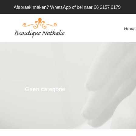
Afspraak maken? WhatsApp of bel naar 06 2157 0179
Home
Geen categorie