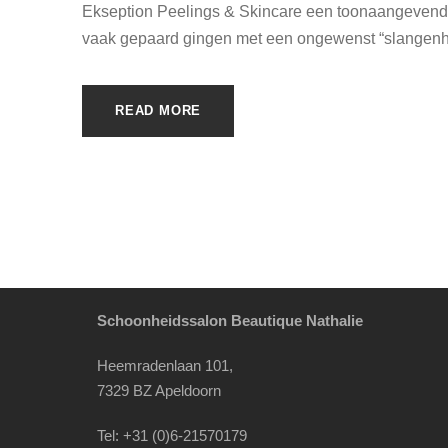
Ekseption Peelings & Skincare een toonaangevend m
vaak gepaard gingen met een ongewenst “slangenhui
READ MORE
Schoonheidssalon Beautique Nathalie
Heemradenlaan 101,
7329 BZ Apeldoorn
Tel: +31 (0)6-21570179