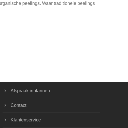
ganische peelings. Waar traditionele peelings
Afspraak inplannen
Contact
Klantenservice