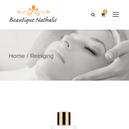
0
Home
/ Reiniging